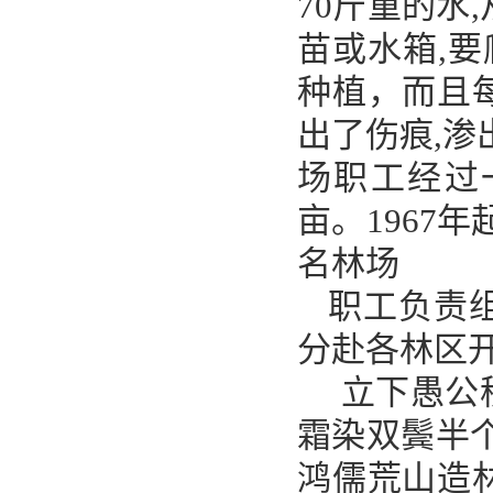
70斤重的水
苗或水箱,要
种植，而且
出了伤痕,渗
场职工经过
亩。1967
名林场
职工负责
分赴各林区
立下愚公
霜染双鬓半
鸿儒荒山造